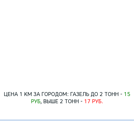
Газель бортовая
минимальный заказ:
2 часа(+час подачи) -
1500 руб.
последующий час -
500 руб.
Тонаж - 1.5 тонны
ПОЗВОНИТЬ
ЦЕНА 1 КМ ЗА ГОРОДОМ: ГАЗЕЛЬ ДО 2 ТОНН -
15
РУБ
, ВЫШЕ 2 ТОНН -
17 РУБ.