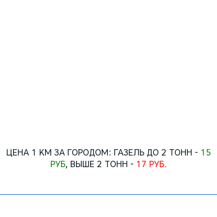
Газель бортовая
минимальный заказ:
2 часа(+час подачи) -
1500 руб.
последующий час -
500 руб.
Тонаж - 1.5 тонны
ПОЗВОНИТЬ
ЦЕНА 1 КМ ЗА ГОРОДОМ: ГАЗЕЛЬ ДО 2 ТОНН -
15
РУБ
, ВЫШЕ 2 ТОНН -
17 РУБ.