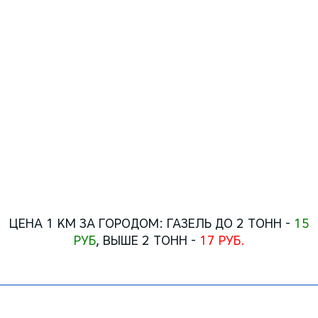
Газель бортовая
минимальный заказ:
2 часа(+час подачи) -
1500 руб.
последующий час -
500 руб.
Тонаж - 1.5 тонны
ПОЗВОНИТЬ
ЦЕНА 1 КМ ЗА ГОРОДОМ: ГАЗЕЛЬ ДО 2 ТОНН -
15
РУБ
, ВЫШЕ 2 ТОНН -
17 РУБ.