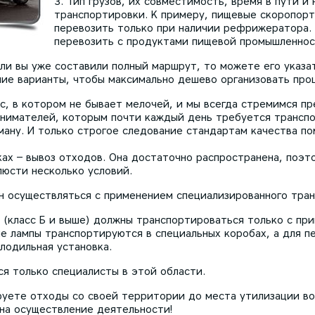
Тип грузов, их совместимость, время в пути 
транспортировки. К примеру, пищевые скоропор
перевозить только при наличии рефрижератора. 
перевозить с продуктами пищевой промышленнос
сли вы уже составили полный маршрут, то можете его указа
ие варианты, чтобы максимально дешево организовать про
с, в котором не бывает мелочей, и мы всегда стремимся п
инимателей, которым почти каждый день требуется транспо
ману. И только строгое следование стандартам качества по
ках – вывоз отходов. Она достаточно распространена, поэт
люсти несколько условий.
 осуществляться с применением специализированного тран
(класс Б и выше) должны транспортироваться только с пр
ые лампы транспортируются в специальных коробах, а для п
лодильная установка.
я только специалисты в этой области.
руете отходы со своей территории до места утилизации во
на осуществление деятельности!