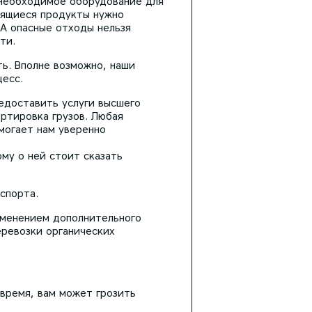
и необходимое оборудование для
тящиеся продукты нужно
А опасные отходы нельзя
ти.
ть. Вполне возможно, наши
цесс.
редоставить услуги высшего
ртировка грузов. Любая
могает нам уверенно
ому о ней стоит сказать
спорта.
именением дополнительного
еревозки органических
время, вам может грозить