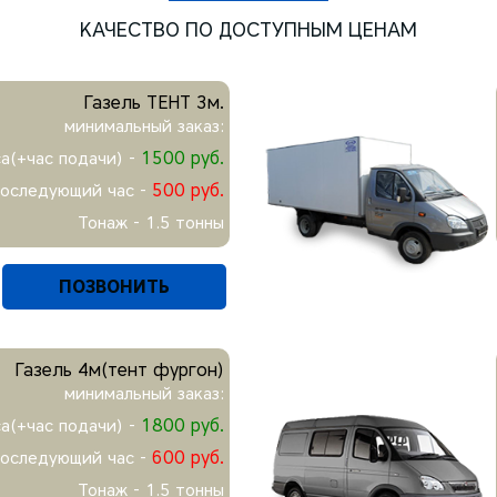
КАЧЕСТВО ПО ДОСТУПНЫМ ЦЕНАМ
Газель ТЕНТ 3м.
минимальный заказ:
1500 руб.
са(+час подачи) -
500 руб.
последующий час -
Тонаж - 1.5 тонны
ПОЗВОНИТЬ
Газель 4м(тент фургон)
минимальный заказ:
1800 руб.
са(+час подачи) -
600 руб.
последующий час -
Тонаж - 1.5 тонны