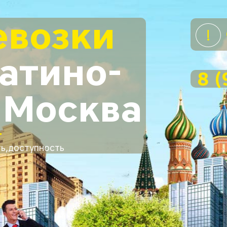
евозки
атино-
8 (
 Москва
ь,доступность