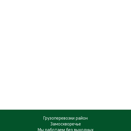
Грузоперевозки район
Замоскворечье
Мы работаем
без выходных