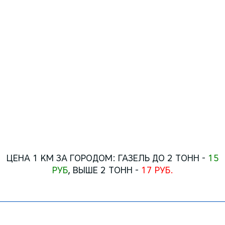
Газель бортовая
минимальный заказ:
2 часа(+час подачи) -
1500 руб.
последующий час -
500 руб.
Тонаж - 1.5 тонны
ПОЗВОНИТЬ
ЦЕНА 1 КМ ЗА ГОРОДОМ: ГАЗЕЛЬ ДО 2 ТОНН -
15
РУБ
, ВЫШЕ 2 ТОНН -
17 РУБ.