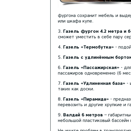
фургона сохранит мебель и выде
или шкафа купе.
Газель фургон 4.2 метра и 
сможет уместить в себе пару се
Газель «Термобутка»
- подой
Газель с удлинённым борто
Газель «Пассажирская»
- для
пассажиров одновременно (6 мест
Газель «Удлиненная база»
- 
таких как доски.
Газель «Пирамида»
- предназ
перевозить и другие хрупкие и г
Валдай 6 метров
– габаритны
небольшой пластиковый бассейн 
Не ищите проблем в транспортир