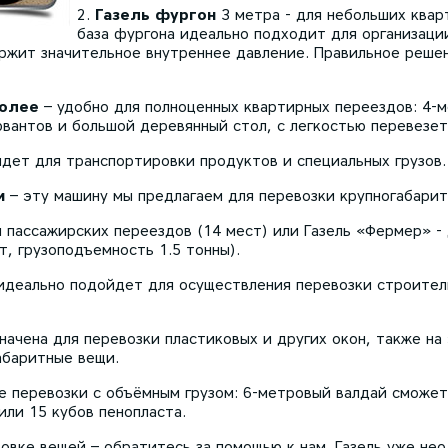
Газель фургон
3 метра - для небольших квар
база фургона идеально подходит для организаци
ржит значительное внутреннее давление. Правильное реше
более
– удобно для полноценных квартирных переездов: 4-
рвантов и большой деревянный стол, с легкостью перевезет
дет для транспортировки продуктов и специальных грузов.
м
– эту машину мы предлагаем для перевозки крупногабарит
 пассажирских переездов (14 мест) или Газель «Фермер» - 
, грузоподъемность 1.5 тонны).
идеально подойдет для осуществления перевозки строител
начена для перевозки пластиковых и других окон, также н
абаритные вещи.
е перевозки с объёмным грузом: 6-метровый валдай сможе
или 15 кубов пенопласта.
овке вещей – обратитесь за помощью к нам. Газель уже не