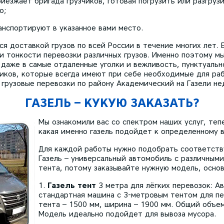
иезжает бригада грузчиков, готовая погрузить или разгруз
о;
нспортируют в указанное вами место.
я доставкой грузов по всей России в течение многих лет.
 и тонкости перевозки различных грузов. Именно поэтому м
даже в самые отдаленные уголки и вежливость, пунктуальн
чиков, которые всегда имеют при себе необходимые для ра
 грузовые перевозки по району Академический на Газели не
ГАЗЕЛЬ – КУКУЮ ЗАКАЗАТЬ?
Мы ознакомили вас со спектром наших услуг, теп
какая именно газель подойдет к определенному в
Для каждой работы нужно подобрать соответств
Газель – универсальный автомобиль с различными
тента, потому заказывайте нужную модель, осно
Газель тент
3 метра для лёгких перевозок: А
стандартная машина с 3-метровым тентом для пе
тента – 1500 мм, ширина – 1900 мм. Общий объем 
Модель идеально подойдет для вывоза мусора.