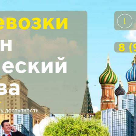
евозки
н
8 (
еский
ва
ь,доступность