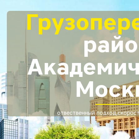
Грузопер
райо
Академич
Моск
отвественный подход,скорост