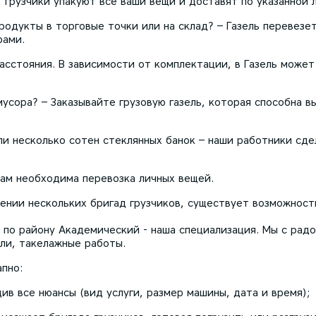
, грузчики упакуют все ваши вещи и доставят по указанной 
родукты в торговые точки или на склад? – Газель перевезет
рами.
асстояния. В зависимости от комплектации, в Газель может
мусора? – Заказывайте грузовую газель, которая способна в
ли несколько сотен стеклянных банок – наши работники сд
 вам необходима перевозка личных вещей.
жении нескольких бригад грузчиков, существует возможнос
 по району Академический - наша специализация. Мы с рад
ели, такелажные работы.
пно:
ив все нюансы (вид услуги, размер машины, дата и время);