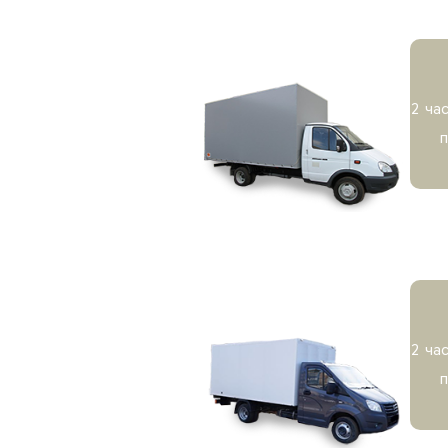
2 ча
2 ча